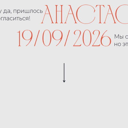
у да, пришлось
огласиться!
Мы с
но э